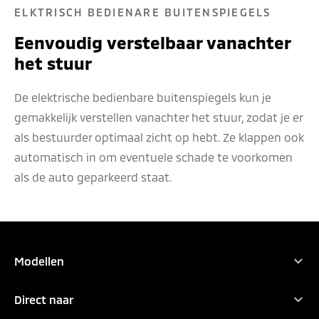
ELKTRISCH BEDIENARE BUITENSPIEGELS
Eenvoudig verstelbaar vanachter
het stuur
De elektrische bedienbare buitenspiegels kun je
gemakkelijk verstellen vanachter het stuur, zodat je er
als bestuurder optimaal zicht op hebt. Ze klappen ook
automatisch in om eventuele schade te voorkomen
als de auto geparkeerd staat.
PROEFRIT
PRIJSLIJST
CONFIGURATOR
BEREKEN INRUILWAARDE
Modellen
Alle modellen
Direct naar
Outlander PHEV