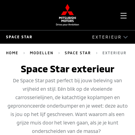
OPE
EXTERIEUR
SPACE STAR
ME
SPACE STAR
HOME
MODELLEN
SPACE STAR
EXTERIEUR
RIJEIGENSCHAPPEN
Space Star exterieur
EXTERIEUR
De Space Star past perfect bij jouw beleving van
vrijheid en stijl. Eén blik op de vloeiende
INTERIEUR
carrosserielijnen, de katachtige koplampen en
VEILIGHEID
geprononceerde onderbumper en je weet: deze auto
is jou op het lijf geschreven. Want waarom als een
grijze muis door het leven gaan, als je je kunt
onderscheiden van de massa?