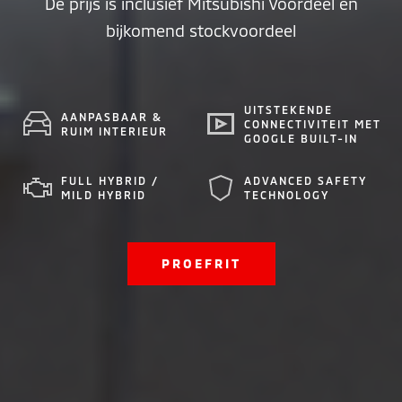
De prijs is inclusief Mitsubishi Voordeel en
bijkomend stockvoordeel
UITSTEKENDE
AANPASBAAR &
CONNECTIVITEIT MET
RUIM INTERIEUR
GOOGLE BUILT-IN
FULL HYBRID /
ADVANCED SAFETY
MILD HYBRID
TECHNOLOGY
PROEFRIT