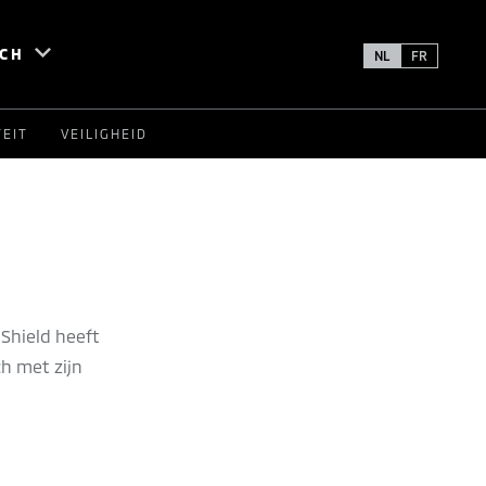
SCH
NL
FR
TEIT
VEILIGHEID
Shield heeft
h met zijn