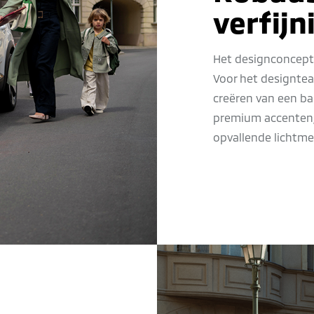
verfijn
Het designconcept a
Voor het designtea
creëren van een ba
premium accenten, 
opvallende lichtme