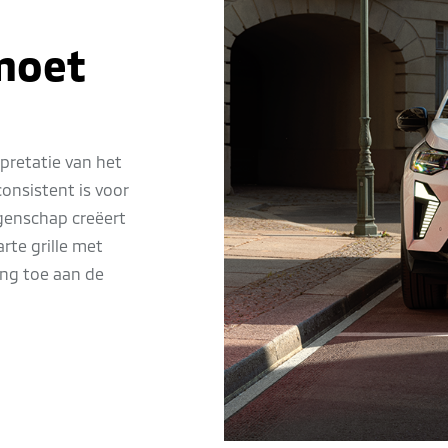
moet
rpretatie van het
nsistent is voor
igenschap creëert
rte grille met
ing toe aan de