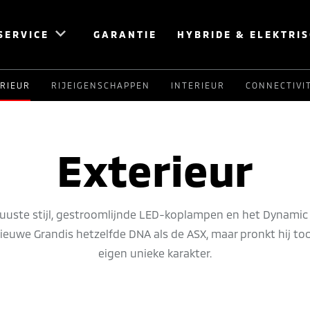
SERVICE
GARANTIE
HYBRIDE & ELEKTRI
RIEUR
RIJEIGENSCHAPPEN
INTERIEUR
CONNECTIVI
Exterieur
buuste stijl, gestroomlijnde LED-koplampen en het Dynamic 
ieuwe Grandis hetzelfde DNA als de ASX, maar pronkt hij toc
eigen unieke karakter.