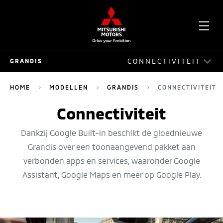
OPE
CONNECTIVITEIT
GRANDIS
ME
GRANDIS
HOME
MODELLEN
GRANDIS
CONNECTIVITEIT
EXTERIEUR
Connectiviteit
RIJEIGENSCHAPPEN
Dankzij Google Built-in beschikt de gloednieuwe
Grandis over een toonaangevend pakket aan
INTERIEUR
verbonden apps en services, waaronder Google
CONNECTIVITEIT
Assistant, Google Maps en meer op Google Play.
VEILIGHEID