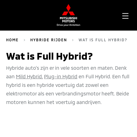
OPE
ME
HOME
HYBRIDE RIJDEN
WAT IS FULL HYBRID?
Wat is Full Hybrid?
Hybride auto’s zijn er in vele soorten en maten. Denk
aan
Mild Hybrid
,
Plug-in Hybrid
en Full Hybrid. Een full
hybrid is een hybride voertuig dat zowel een
elektromotor als een verbrandingsmotor heeft. Beide
motoren kunnen het voertuig aandrijven.