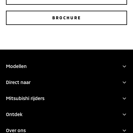
BROCHURE
Modellen
Alle modellen
Direct naar
Outlander PHEV
Promoties
Eclipse Cross
Mitsubishi rijders
Configurator
Grandis
Onderhoud en services
Ontdek
ASX
8 jaar garantie
Mitsubishi Motors
Over ons