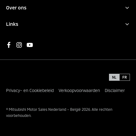
Mitsubishi Motors
Over ons
Filosofie
Contact
Hybride Rijden
Links
Pers
Elektrisch rijden
Proefrit aanvragen
Nieuws
Conceptcars
Offerte aanvragen
Heritage
WLTP
Brochures
Carrière
Environment
Vind een dealer
Kennisbank
Inschrijven nieuwsbrief
NL
FR
Privacy- en Cookiebeleid
Verkoopvoorwaarden
Disclaimer
© Mitsubishi Motor Sales Nederland – België 2026. Alle rechten
voorbehouden.
;