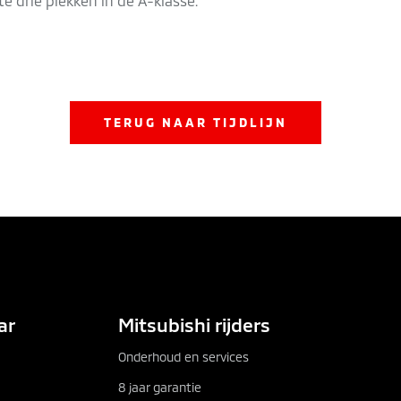
e drie plekken in de A-klasse.
TERUG NAAR TIJDLIJN
OCHURE DOWNLOADEN
CAR CONFIGURAT
ar
Mitsubishi rijders
Onderhoud en services
8 jaar garantie