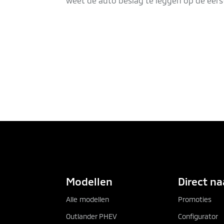
weet de auto beslag te leggen op de eerst
PROEFRIT AANVRAGEN
BR
Modellen
Direct na
Alle modellen
Promoties
Outlander PHEV
Configurator