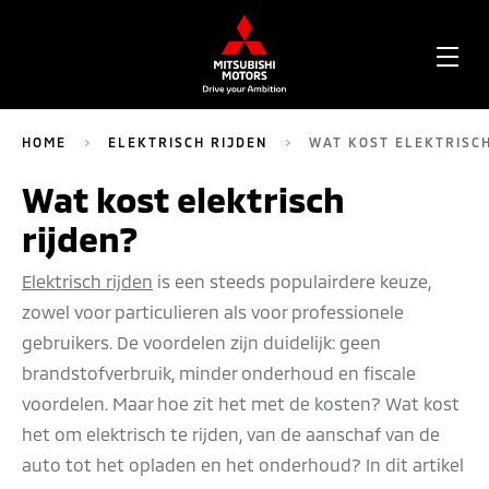
OPE
ME
HOME
ELEKTRISCH RIJDEN
WAT KOST ELEKTRISCH
Wat kost elektrisch
rijden?
Elektrisch rijden
is een steeds populairdere keuze,
zowel voor particulieren als voor professionele
gebruikers. De voordelen zijn duidelijk: geen
brandstofverbruik, minder onderhoud en fiscale
voordelen. Maar hoe zit het met de kosten? Wat kost
het om elektrisch te rijden, van de aanschaf van de
auto tot het opladen en het onderhoud? In dit artikel