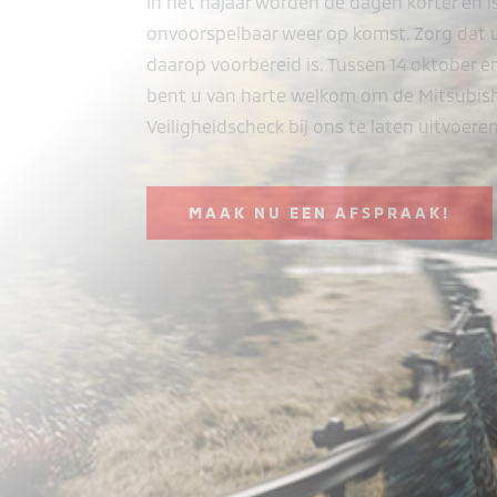
In het najaar worden de dagen korter en is
onvoorspelbaar weer op komst. Zorg dat 
daarop voorbereid is. Tussen 14 oktober 
bent u van harte welkom om de Mitsubish
Veiligheidscheck bij ons te laten uitvoeren
MAAK NU EEN AFSPRAAK!