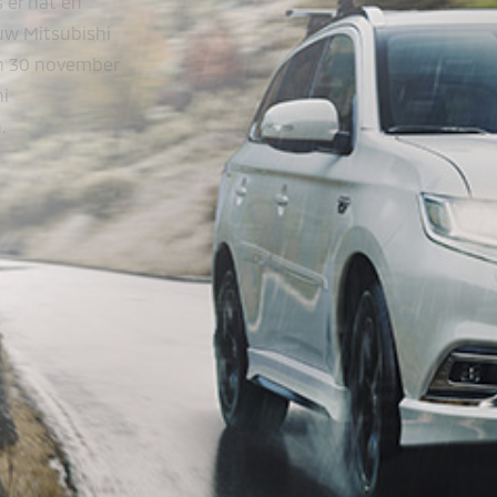
 er nat en
uw Mitsubishi
en 30 november
i
.