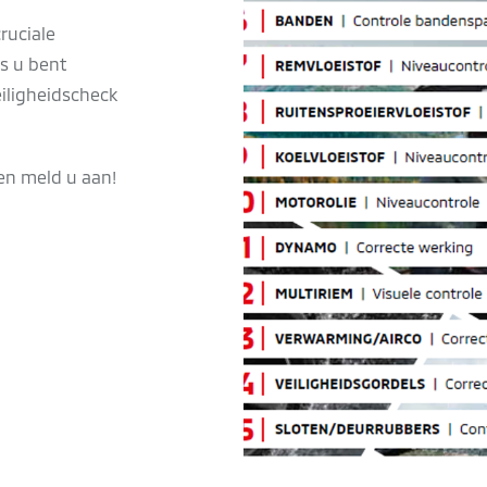
ruciale
ls u bent
eiligheidscheck
en meld u aan!