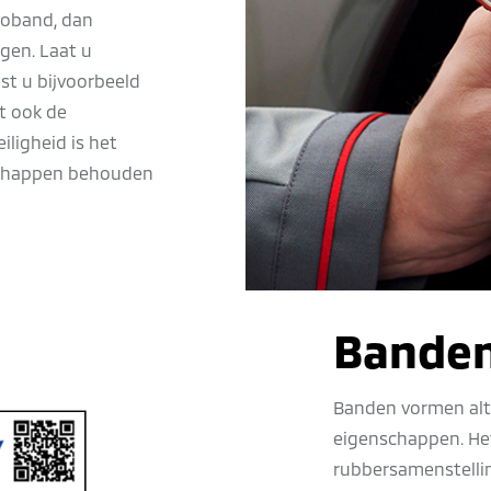
utoband, dan
gen. Laat u
st u bijvoorbeeld
t ook de
ligheid is het
nschappen behouden
Banden
Banden vormen alti
eigenschappen. Het
rubbersamenstelling