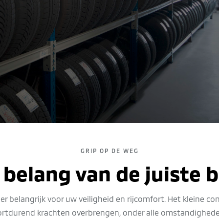
GRIP OP DE WEG
 belang van de juiste 
r belangrijk voor uw veiligheid en rijcomfort. Het kleine c
tdurend krachten overbrengen, onder alle omstandigheden,