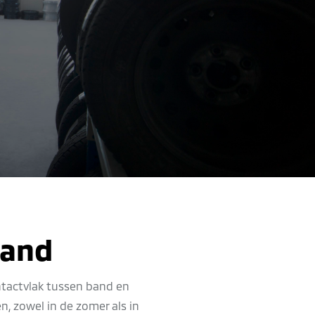
band
ontactvlak tussen band en
 zowel in de zomer als in