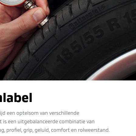
label
jd een optelsom van verschillende
 is een uitgebalanceerde combinatie van
, profiel, grip, geluid, comfort en rolweerstand.