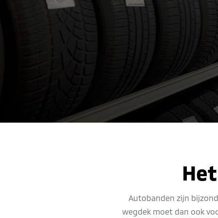
Het
Autobanden zijn bijzonde
wegdek moet dan ook voor