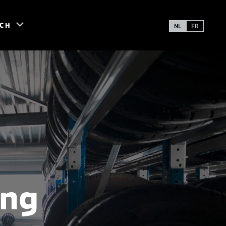
SCH
NL
FR
ing