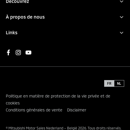
Découvrez
Eclipse Cross
8 ans de garantie
Mitsubishi Motors
À propos de nous
Philosophie
Contact
Conduite hybride
Links
Presse
Technologie EV
Demander un essai
Actualités
Concept cars
Brochures
Héritage
WLTP
Demander une offre
Carrière
Environnement
Trouvez un concessionnaire
Banque de connaissances
S’inscrire à la newsletter
FR
NL
Politique en matière de protection de la vie privée et de
cookies
Conditions générales de vente
Disclaimer
© Mitsubishi Motor Sales Nederland – België 2026. Tous droits réservés.