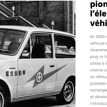
pion
l’él
véh
En 2009, 
véhicule 
récemmen
plug-in h
utilise à
interne c
un véhicu
possède 
rechargée
et dével
l’introdu