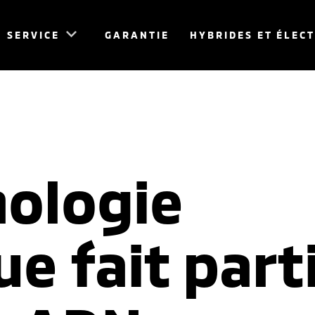
SERVICE
GARANTIE
HYBRIDES ET ÉLEC
nologie
ue fait part