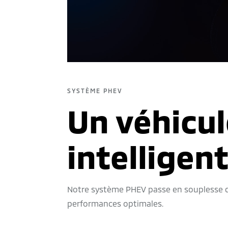
SYSTÈME PHEV
Un véhicul
intelligen
Notre système PHEV passe en souplesse d
performances optimales.