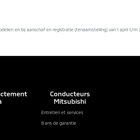
dellen en bij aanschaf en registratie (tenaamstelling) van 1 april t/m
EKIJK BROCHURES
CAR CONFIGURATOR
rectement
Conducteurs
à
Mitsubishi
Entretien et services
8 ans de garantie