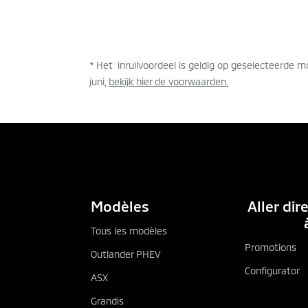
* Het inruilvoordeel is geldig op geselecteerde mo
juni,
bekijk hier de voorwaarden.
PROEFRIT AANVRAGEN
B
Modèles
Aller di
Tous les modèles
Promotions
Outlander PHEV
Configurator
ASX
Grandis