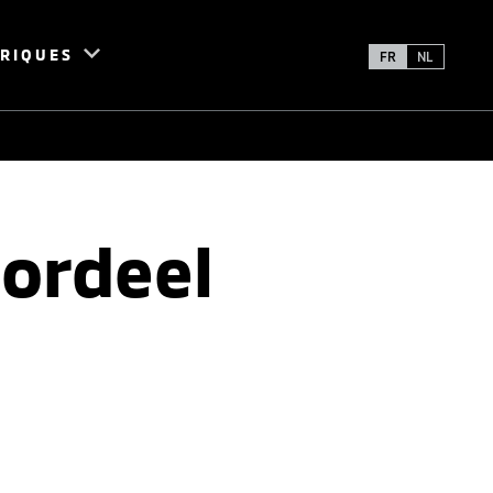
TRIQUES
FR
NL
oordeel