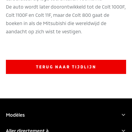
De auto wordt later doorontwikkeld tot de Colt 1000F,
Colt 1100F en Colt 11F, maar de Colt 800 gaat de
boeken in als de Mitsubishi die wereldwijd de
aandacht op zich wist te vestigen.
TERUG NAAR TIJDLIJN
PROEFRIT AANVRAGEN
BROCHURE DOWNLOADEN
Modèles
Tous les modèles
CAR CONFIGURATOR
BEREKEN INRUILWAARDE
Aller directement à