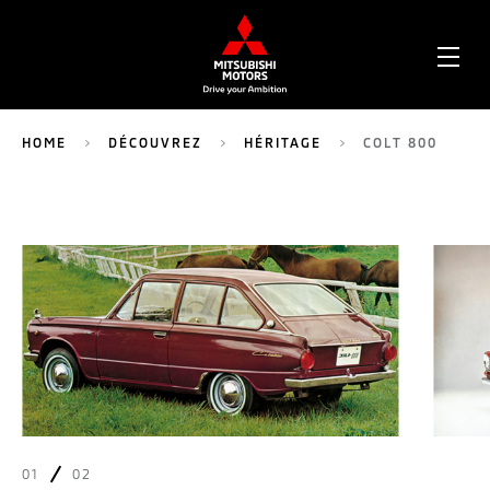
OPE
ME
HOME
DÉCOUVREZ
HÉRITAGE
COLT 800
234
01
02